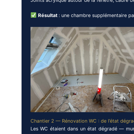
Résultat
: une chambre supplémentaire par
Chantier 2 — Rénovation WC : de l’état dég
Les WC étaient dans un état dégradé — murs a