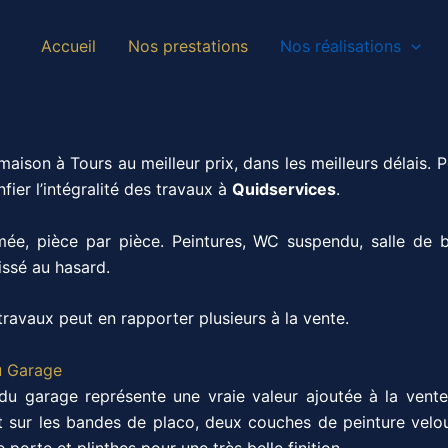
Accueil
Nos prestations
Nos réalisations
maison à Tours au meilleur prix, dans les meilleurs délais. Po
ier l’intégralité des travaux à
Quidservices
.
mée, pièce par pièce. Peintures, WC suspendu, salle de
aissé au hasard.
ravaux peut en rapporter plusieurs à la vente.
u Garage
 du garage représente une vraie valeur ajoutée à la vent
t sur les bandes de placo, deux couches de peinture velou
 porte et plinthes pour une très belle finition.