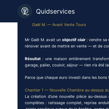
Aller
au
Quidservices
contenu
Gaël M. — Avant Vente Tours
Mr Gaël M. avait un
objectif clair
: vendre sa 
rénover avant de mettre en vente — et de conf
Résultat
: une maison entièrement transfor
garage, palier, couloir, séjour — rien n’a été l
Parce que chaque euro investi dans les bons t
Chantier 1 — Nouvelle Chambre au-dessus d
La création d’une nouvelle pièce au-dessus
complètes : ratissage complet, reprise endui
Joints acrylique autour de la fenêtre, cadre de